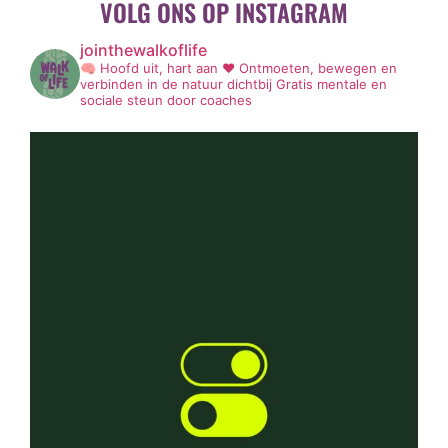
VOLG ONS OP INSTAGRAM
jointhewalkoflife
🧠 Hoofd uit, hart aan ❤️
Ontmoeten, bewegen en
verbinden in de natuur dichtbij
Gratis mentale en
sociale steun door coaches