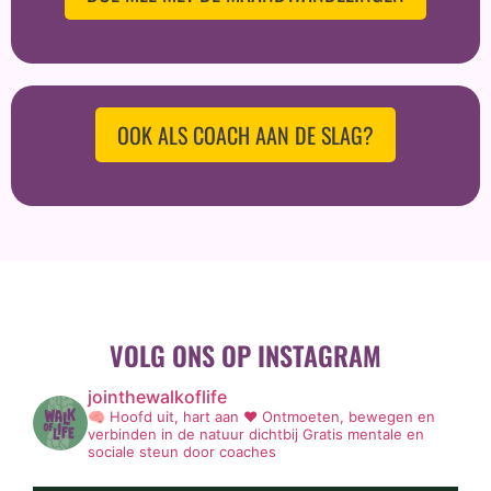
OOK ALS COACH AAN DE SLAG?
VOLG ONS OP INSTAGRAM
jointhewalkoflife
🧠 Hoofd uit, hart aan ❤️
Ontmoeten, bewegen en
verbinden in de natuur dichtbij
Gratis mentale en
sociale steun door coaches