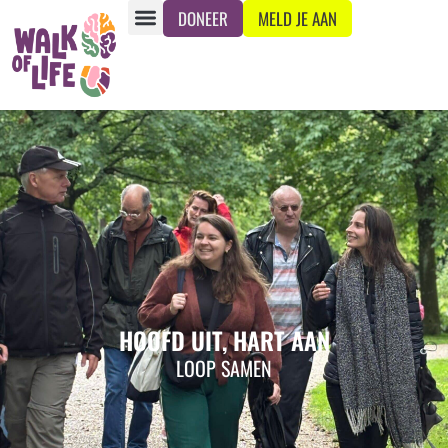
de
DONEER
MELD JE AAN
inhoud
HOOFD UIT, HART AAN
LOOP SAMEN