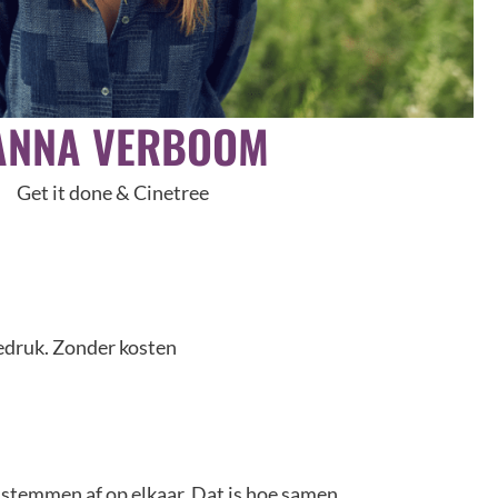
ANNA VERBOOM
Get it done & Cinetree
iedruk. Zonder kosten
We stemmen af op elkaar. Dat is hoe samen