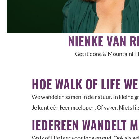
NIENKE VAN R
Get it done & MountainFI
HOE WALK OF LIFE W
We wandelen samen in de natuur. In kleine g
Je kunt één keer meelopen. Of vaker. Niets lig
IEDEREEN WANDELT M
Walk of Life is er voor jong en oud. Ook als g