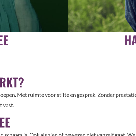
EE
H
T
ERKT?
roepen. Met ruimte voor stilte en gesprek. Zonder prestat
t vast.
EE
eld schaars is. Ook als zien of bewegen niet vanzelf gaat. 