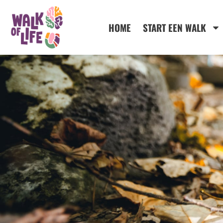
de
inhoud
HOME
START EEN WALK