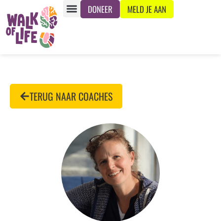
DONEER
MELD JE AAN
TERUG NAAR COACHES