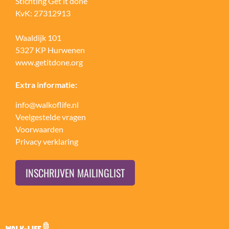
Stichting Get it done
KvK: 27312913
Waaldijk 101
5327 KP Hurwenen
www.getitdone.org
Extra informatie:
info@walkoflife.nl
Veelgestelde vragen
Voorwaarden
Privacy verklaring
INSCHRIJVEN MAILINGLIST