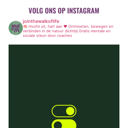
VOLG ONS OP INSTAGRAM
jointhewalkoflife
🧠 Hoofd uit, hart aan ❤️
Ontmoeten, bewegen en
verbinden in de natuur dichtbij
Gratis mentale en
sociale steun door coaches