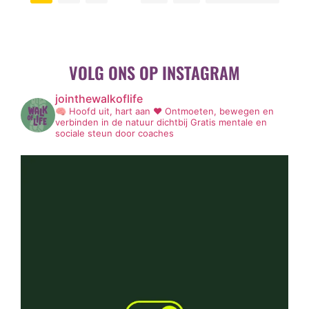
VOLG ONS OP INSTAGRAM
jointhewalkoflife
🧠 Hoofd uit, hart aan ❤️
Ontmoeten, bewegen en
verbinden in de natuur dichtbij
Gratis mentale en
sociale steun door coaches