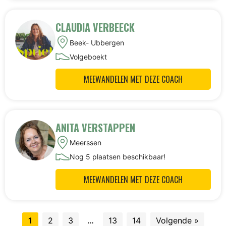
CLAUDIA VERBEECK
Beek- Ubbergen
Volgeboekt
MEEWANDELEN MET DEZE COACH
ANITA VERSTAPPEN
Meerssen
Nog 5 plaatsen beschikbaar!
MEEWANDELEN MET DEZE COACH
1
2
3
…
13
14
Volgende »