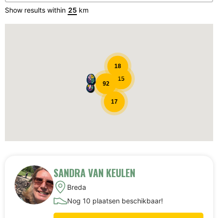
Show results within
km
Coach map dynamisch
18
15
92
17
SANDRA VAN KEULEN
Breda
Nog 10 plaatsen beschikbaar!