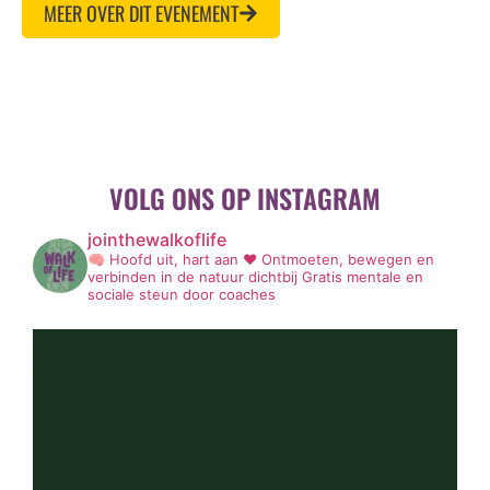
MEER OVER DIT EVENEMENT
VOLG ONS OP INSTAGRAM
jointhewalkoflife
🧠 Hoofd uit, hart aan ❤️
Ontmoeten, bewegen en
verbinden in de natuur dichtbij
Gratis mentale en
sociale steun door coaches