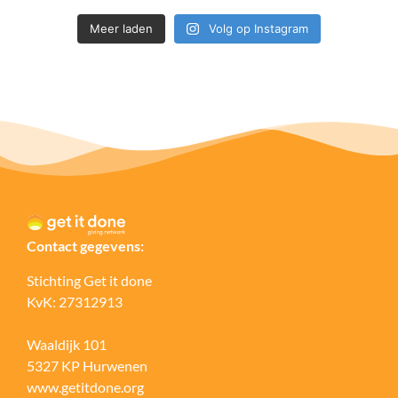
Meer laden
Volg op Instagram
Contact gegevens:
Stichting Get it done
KvK: 27312913
Waaldijk 101
5327 KP Hurwenen
www.getitdone.org