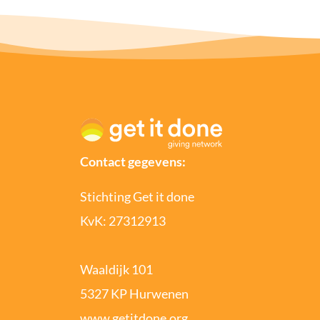
Contact gegevens:
Stichting Get it done
KvK: 27312913
Waaldijk 101
5327 KP Hurwenen
www.getitdone.org