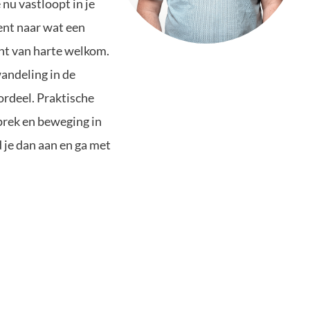
 nu vastloopt in je
ent naar wat een
nt van harte welkom.
andeling in de
ordeel. Praktische
prek en beweging in
 je dan aan en ga met