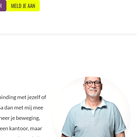
R
MELD JE AAN
inding met jezelf of
a dan met mij mee
eer je beweging,
 een kantoor, maar