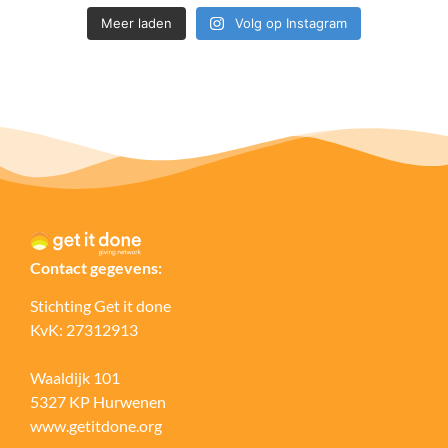
Meer laden
Volg op Instagram
Contact gegevens:
Stichting Get it done
KvK: 27312913
Waaldijk 101
5327 KP Hurwenen
www.getitdone.org