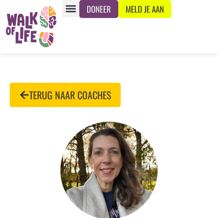
DONEER
MELD JE AAN
TERUG NAAR COACHES