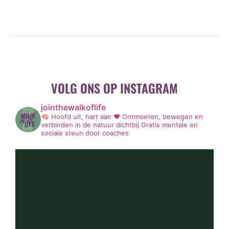
VOLG ONS OP INSTAGRAM
jointhewalkoflife
🧠 Hoofd uit, hart aan ❤️
Ontmoeten, bewegen en
verbinden in de natuur dichtbij
Gratis mentale en
sociale steun door coaches