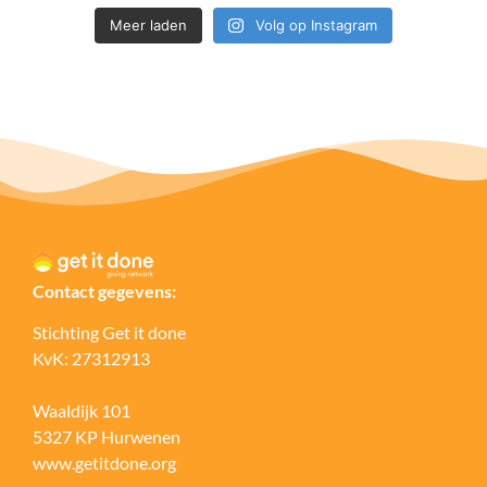
Meer laden
Volg op Instagram
Contact gegevens:
Stichting Get it done
KvK: 27312913
Waaldijk 101
5327 KP Hurwenen
www.getitdone.org