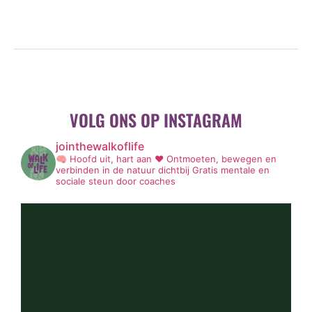
VOLG ONS OP INSTAGRAM
jointhewalkoflife
🧠 Hoofd uit, hart aan ❤️
Ontmoeten, bewegen en
verbinden in de natuur dichtbij
Gratis mentale en
sociale steun door coaches