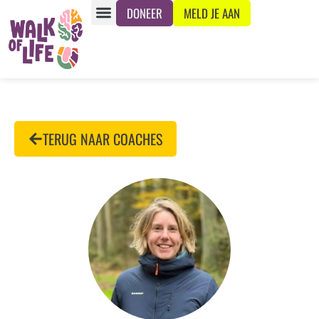
DONEER
MELD JE AAN
TERUG NAAR COACHES