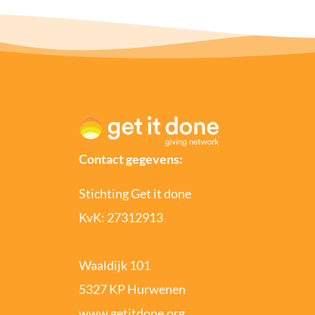
Contact gegevens:
Stichting Get it done
KvK: 27312913
Waaldijk 101
5327 KP Hurwenen
www.getitdone.org