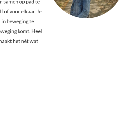
om samen op pad te
 of voor elkaar. Je
n in beweging te
beweging komt. Heel
maakt het nét wat