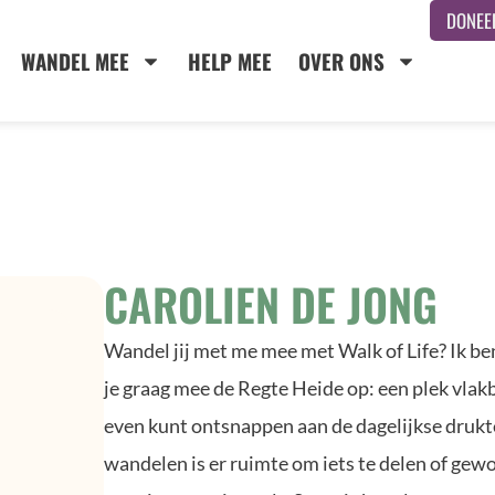
DONEE
WANDEL MEE
HELP MEE
OVER ONS
CAROLIEN DE JONG
Wandel jij met me mee met Walk of Life? Ik be
je graag mee de Regte Heide op: een plek vlakbi
even kunt ontsnappen aan de dagelijkse drukte
wandelen is er ruimte om iets te delen of gewoo