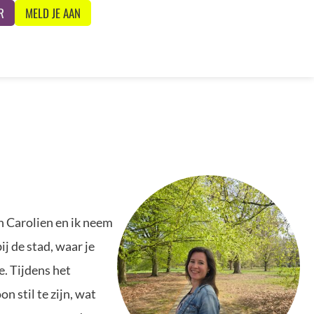
R
MELD JE AAN
n Carolien en ik neem
j de stad, waar je
. Tijdens het
n stil te zijn, wat