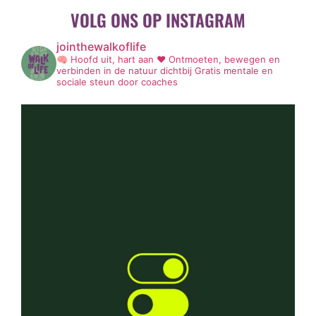
VOLG ONS OP INSTAGRAM
jointhewalkoflife
🧠 Hoofd uit, hart aan ❤️
Ontmoeten, bewegen en
verbinden in de natuur dichtbij
Gratis mentale en
sociale steun door coaches