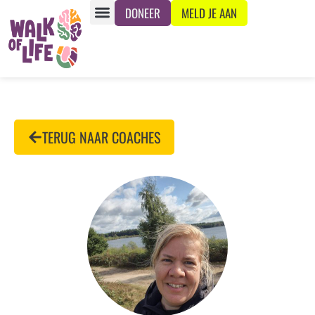
DONEER
MELD JE AAN
TERUG NAAR COACHES