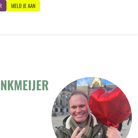
R
MELD JE AAN
INKMEIJER