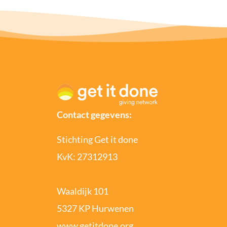
Contact gegevens:
Stichting Get it done
KvK: 27312913
Waaldijk 101
5327 KP Hurwenen
www.getitdone.org